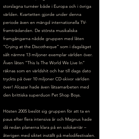
storslagna turnéer både i Europa och i övriga
världen. Kvartetten gjorde under denna
periode även en mängd internationella TV-
framträdanden. De största musikaliska
framgångarna nådde gruppen med låten
”Crying at the Discotheque” som i dagsläget
sålt närmre 13 miljoner exemplar världen över.
Även låten ”This Is The World We Live In”
räknas som en världshit och har till dags dato
tryckts på över 10 miljoner CD-skivor världen
över! Alcazar hade även låtsamarbeten med
den brittiska superduon Pet Shop Boys.
Hösten 2005 beslöt sig gruppen för att ta en
paus efter flera intensiva år och Magnus hade
då redan planerna klara på en solokarriär –
återigen med siktet inställt på melodifestivalen.