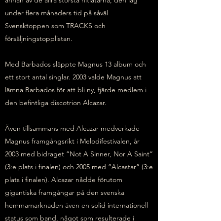
under flera månaders tid på såväl
Svensktoppen som TRACKS och
försäljningstopplistan.
Med Barbados släppte Magnus 13 album och
ett stort antal singlar. 2003 valde Magnus att
lämna Barbados för att bli ny, fjärde medlem i
den befintliga discotrion Alcazar.
Även tillsammans med Alcazar medverkade
Magnus framgångsrikt i Melodifestivalen, år
2003 med bidraget ”Not A Sinner, Nor A Saint”
(3:e plats i finalen) och 2005 med ”Alcastar” (3:e
plats i finalen). Alcazar nådde förutom
gigantiska framgångar på den svenska
hemmamarknaden även en solid internationell
status som band, något som resulterade i