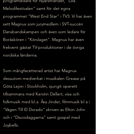
programledare för Nyårsfirandet, ”Lilla
Melodifestivalen” samt för det egna
programmet ”West End Star” i TV3. Vi har även
sett Magnus som jurymedlem i SVT-succén
Dansbandskampen och även som ledare för
Boråskören i ”Körslaget”. Magnus har även
frekvent gästat TV-produktioner i de övriga
nordiska länderna.
Som mångfacetterad artist har Magnus
dessutom medverkat i musikalen Grease på
Göta Lejon i Stockholm, sjungit operett
tillsammans med Kerstin Dellert, visa och
folkmusik med bl.a. Åsa Jinder, filmmusik bl a i
”Vägen Till El Dorado” skriven av Elton John
och i ”Discodaggarna” samt gospel med
Joybells.