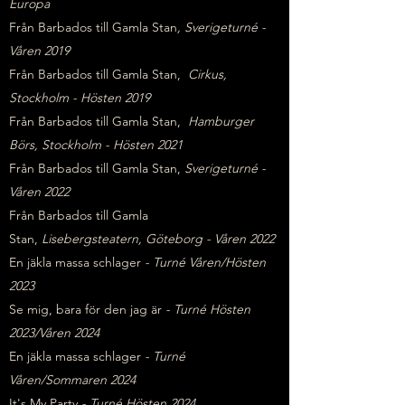
Europa
Från Barbados till Gamla Stan
, Sverigeturné -
Våren 2019
Från Barbados till Gamla Stan,
Cirkus,
Stockholm - Hösten 2019
Från Barbados till Gamla Stan,
Hamburger
Börs, Stockholm - Hösten 2021
Från Barbados till Gamla Stan,
Sverigeturné -
Våren 2022
Från Barbados till Gamla
Stan,
Lisebergsteatern, Göteborg - Våren 2022
En jäkla massa schlager
- Turné Våren/Hösten
2023
Se mig, bara för den jag är
- Turné Hösten
2023/Våren 2024
En jäkla massa schlager
- Turné
Våren/Sommaren 2024
It's My Party
- Turné Hösten 2024