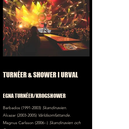
TURNÉER & SHOWER I URVAL
EGNA TURNÉER/KROGSHOWER
Barbados
(1991-2003)
Skandinavien.
Alcazar
(2003-2005)
Världsomfattande.
Magnus Carlsson (2006--)
Skandinavien och