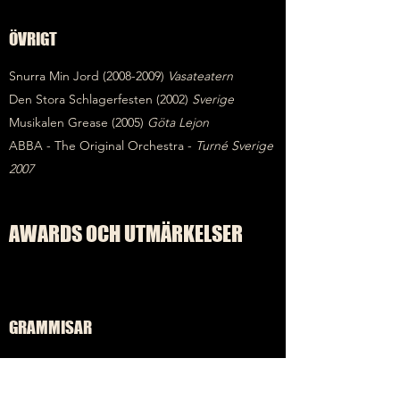
ÖVRIGT
Snurra Min Jord
(2008-2009)
Vasateatern
Den Stora Schlagerfesten (2002)
Sverige
Musikalen Grease (2005)
Göta Lejon
ABBA - The Original Orchestra -
Turné
Sverige
2007
AWARDS OCH UTMÄRKELSER
GRAMMISAR
Belinda (Album) 1999
Kom Hem (Album) 2000