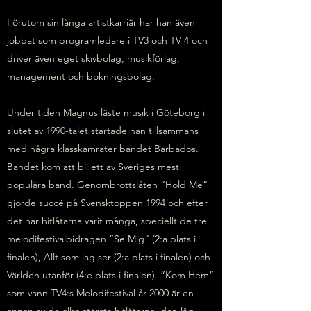
Förutom sin långa artistkarriär har han även
jobbat som programledare i TV3 och TV 4 och
driver även eget skivbolag, musikförlag,
management och bokningsbolag.
Under tiden Magnus läste musik i Göteborg i
slutet av 1990-talet startade han tillsammans
med några klasskamrater bandet Barbados.
Bandet kom att bli ett av Sveriges mest
populära band. Genombrottslåten ”Hold Me”
gjorde succé på Svensktoppen 1994 och efter
det har hitlåtarna varit många, speciellt de tre
melodifestivalbidragen ”Se Mig” (2:a plats i
finalen), Allt som jag ser (2:a plats i finalen) och
Världen utanför (4:e plats i finalen). ”Kom Hem”
som vann TV4:s Melodifestival år 2000 är en
annan av de allra största hitlåtarna, den låg