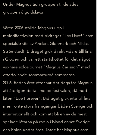
Under Magnus tid i gruppen tilldelades
gruppen 6 guldskivor.
Våren 2006 ställde Magnus upp i
melodifestivalen med bidraget ”Lev Livet!” som
specialskrivits av Anders Glenmark och Niklas
Strömstedt. Bidraget gick direkt vidare tilll final
i Globen och var ett startskottet för det något
vuxnare soloalbumet ”Magnus Carlsson” med
efterföljande sommarturné sommaren
2006. Redan året efter var det dags för Magnus
att återigen delta i melodifestivalen, då med
låten ”Live Forever”. Bidraget gick inte till final
men rönte stora framgångar både i Sverige och
internationellt och kom att bli en av de mest
spelade låtarna på radio i bland annat Sverige
och Polen under året. Totalt har Magnus som