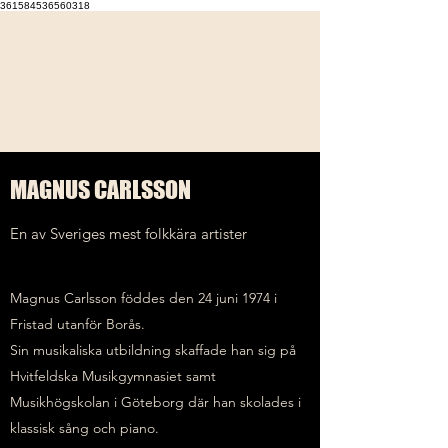
361584536560318
MAGNUS CARLSSON - EN AV
SVERIGES MEST FOLKKÄRA
ARTISTER
MAGNUS CARLSSON
En av Sveriges mest folkkära artister
Magnus Carlsson föddes den 24 juni 1974 i
Fristad utanför Borås.
Sin musikaliska utbildning skaffade han sig på
Hvitfeldska Musikgymnasiet samt
Musikhögskolan i Göteborg där han skolades i
klassisk sång och piano.