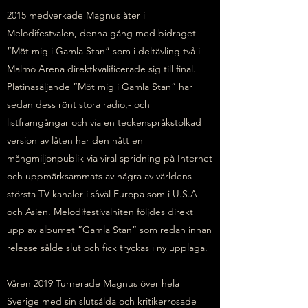
2015 medverkade Magnus åter i
Melodifestvalen, denna gång med bidraget
”Möt mig i Gamla Stan” som i deltävling två i
Malmö Arena direktkvalificerade sig till final.
Platinasäljande ”Möt mig i Gamla Stan” har
sedan dess rönt stora radio,- och
listframgångar och via en teckenspråkstolkad
version av låten har den nått en
mångmiljonpublik via viral spridning på Internet
och uppmärksammats av några av världens
största TV-kanaler i såväl Europa som i U.S.A
och Asien. Melodifestivalhiten följdes direkt
upp av albumet ”Gamla Stan” som redan innan
release sålde slut och fick tryckas i ny upplaga.
Våren 2019 Turnerade Magnus över hela
Sverige med sin slutsålda och kritikerrosade