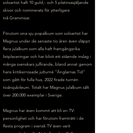
soloartist haft 10 guld,- och 5 platinsasjäljande
skivor och nominerats för ytterligare
två Grammisar.
Förutom sina sju popalbum som soloartist har
Magnus under de senaste tio åren även släppt
flera julalbum som alla haft framgångsrika
listplaceringar och har blivit ett stående inslag i
många svenskars julfirande, bland annat genom
hans kritikerrosade julturné ”Änglarnas Tid”
som gått för fulla hus, 2022 firade turnén
tioårsjubileum. Totalt har Magnus julalbum sålt
över 200.000 exemplar i Sverige.
Magnus har även kommit att bli en TV-
personlighet och har förutom framträtt i de
flesta program i svensk TV även varit