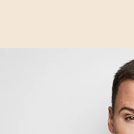
FOLKKÄRA ARTISTER
Kontakt & Bokning
Biografi
Musikvideos
Diskografi
Policy